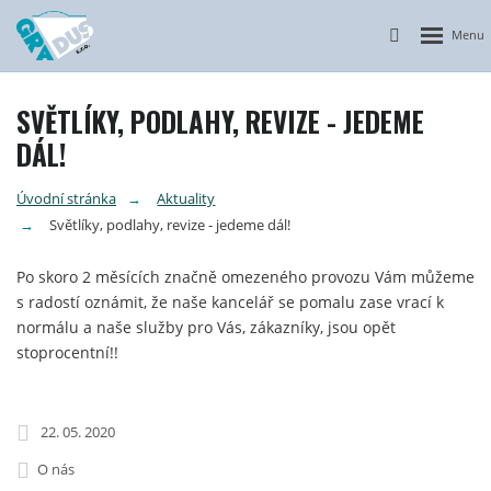
Otevřít n
Vyhledávání
SVĚTLÍKY, PODLAHY, REVIZE - JEDEME
DÁL!
Úvodní stránka
Aktuality
Světlíky, podlahy, revize - jedeme dál!
Po skoro 2 měsících značně omezeného provozu Vám můžeme
s radostí oznámit, že naše kancelář se pomalu zase vrací k
normálu a naše služby pro Vás, zákazníky, jsou opět
stoprocentní!!
22. 05. 2020
O nás