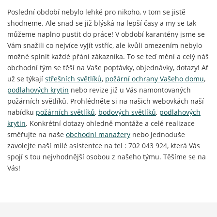
Poslední období nebylo lehké pro nikoho, v tom se jistě
shodneme. Ale snad se již blýská na lepší časy a my se tak
můžeme naplno pustit do práce! V období karantény jsme se
Vám snažili co nejvíce vyjít vstříc, ale kvůli omezením nebylo
možné splnit každé přání zákazníka. To se teď mění a celý náš
obchodní tým se těší na Vaše poptávky, objednávky, dotazy! Ať
už se týkají
střešních světlíků
,
požární ochrany Vašeho domu
,
podlahových krytin
nebo revize již u Vás namontovaných
požárních světlíků. Prohlédněte si na našich webovkách naší
nabídku
požárních světlíků
,
bodových světlíků
,
podlahových
krytin
. Konkrétní dotazy ohledně montáže a celé realizace
směřujte na naše
obchodní manažery
nebo jednoduše
zavolejte naší milé asistentce na tel : 702 043 924, která Vás
spojí s tou nejvhodnější osobou z našeho týmu. Těšíme se na
Vás!