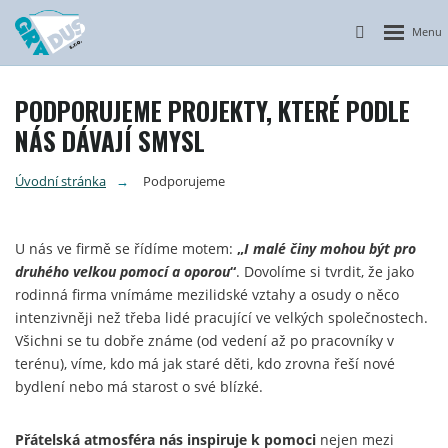
Otevřít n
Vyhledávání
PODPORUJEME PROJEKTY, KTERÉ PODLE
NÁS DÁVAJÍ SMYSL
Úvodní stránka
Podporujeme
U nás ve firmě se řídíme motem:
„
I malé činy mohou být pro
druhého velkou pomocí a oporou
“
. Dovolíme si tvrdit, že jako
rodinná firma vnímáme mezilidské vztahy a osudy o něco
intenzivněji než třeba lidé pracující ve velkých společnostech.
Všichni se tu dobře známe (od vedení až po pracovníky v
terénu), víme, kdo má jak staré děti, kdo zrovna řeší nové
bydlení nebo má starost o své blízké.
Přátelská atmosféra nás inspiruje k pomoci
nejen mezi