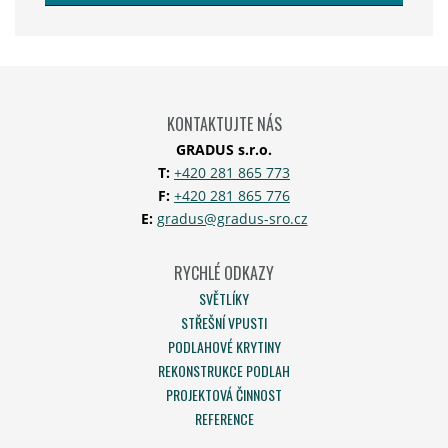
Formulář
se
nepodařilo
odeslat.
KONTAKTUJTE NÁS
GRADUS s.r.o.
T:
+420 281 865 773
F:
+420 281 865 776
E:
gradus@gradus-sro.cz
RYCHLÉ ODKAZY
SVĚTLÍKY
STŘEŠNÍ VPUSTI
PODLAHOVÉ KRYTINY
REKONSTRUKCE PODLAH
PROJEKTOVÁ ČINNOST
REFERENCE