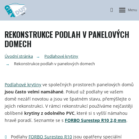
Otevřít n
Vyhledávání
REKONSTRUKCE PODLAH V PANELOVÝCH
DOMECH
Úvodní stránka
Podlahové krytiny
Rekonstrukce podlah v panelových domech
Podlahové krytiny
ve společných prostorech panelových domů
jsou často velmi namáhané
. Pokud už podlahy ve vašem
domě nezáří novotou a jsou ve špatném stavu, přemýšlejte o
jejich rekonstrukci. V rámci rekonstrukcí používáme nejčastěji
oblíbené
k
rytiny z odolného PVC
, které si s vyšší námahou
hravě poradí. Seznamte se s
FORBO Surestep R10 2,0 mm
.
Podlahy
FORBO Surestep R10
jsou opatřeny speciální