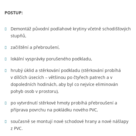
POSTUP:
Demontáž původní podlahové krytiny včetně schodišťových
stupňů,
začištění a přebroušení,
lokální vysprávky porušeného podkladu,
hrubý úklid a stěrkování podkladu (stěrkování probíhá
v dílčích úsecích – většinou po čtyřech patrech a v
dopoledních hodinách, aby byl co nejvíce eliminován
pohyb osob v prostoru),
po vytvrdnutí stěrkové hmoty probíhá přebroušení a
příprava povrchu na pokládku nového PVC,
současně se montují nové schodové hrany a nové nášlapy
z PVC.