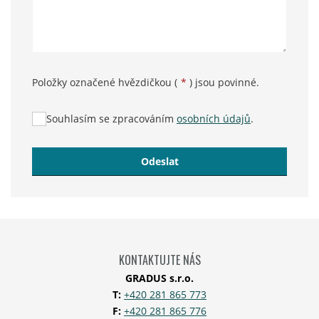
Položky označené hvězdičkou (
*
) jsou povinné.
Souhlasím se zpracováním
osobních údajů
.
Odeslat
Formulář
se
nepodařilo
odeslat.
KONTAKTUJTE NÁS
GRADUS s.r.o.
T:
+420 281 865 773
F:
+420 281 865 776