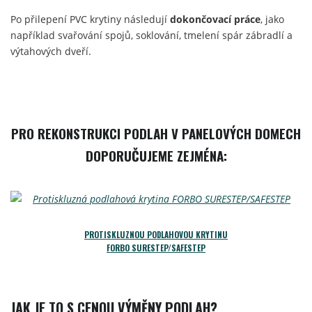
Po přilepení PVC krytiny následují
dokončovací práce
, jako
například svařování spojů, soklování, tmelení spár zábradlí a
výtahových dveří.
PRO REKONSTRUKCI PODLAH V PANELOVÝCH DOMECH
DOPORUČUJEME ZEJMÉNA:
PROTISKLUZNOU PODLAHOVOU KRYTINU
FORBO SURESTEP/SAFESTEP
JAK JE TO S CENOU VÝMĚNY PODLAH?