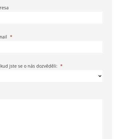
resa
mail
*
kud jste se o nás dozvěděli:
*