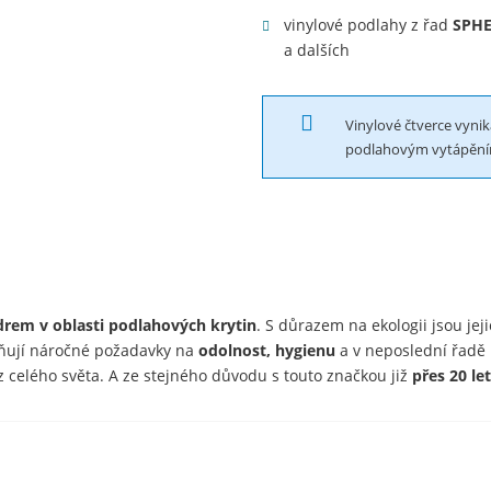
vinylové podlahy z řad
SPHE
a dalších
Vinylové čtverce vynika
podlahovým vytápění
drem v oblasti podlahových krytin
. S důrazem na ekologii jsou jej
plňují náročné požadavky na
odolnost, hygienu
a v neposlední řadě
 celého světa. A ze stejného důvodu s touto značkou již
přes 20 le