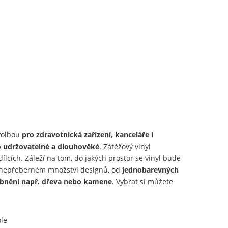
 volbou
pro zdravotnická zařízení, kanceláře i
 udržovatelné a dlouhověké
. Zátěžový vinyl
dílcích. Záleží na tom, do jakých prostor se vinyl bude
v nepřeberném množství designů, od
jednobarevných
bnění např. dřeva nebo kamene
. Vybrat si můžete
ole