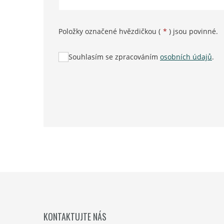
Položky označené hvězdičkou (
*
) jsou povinné.
Souhlasím se zpracováním
osobních údajů
.
Formulář
se
nepodařilo
odeslat.
KONTAKTUJTE NÁS