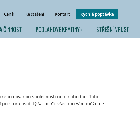
Vyhl
Ceník
Ke stažení
Kontakt
Rychlá poptávka
Á ČINNOST
PODLAHOVÉ KRYTINY
STŘEŠNÍ VPUSTI
to renomovanou společností není náhodné. Tato
jí prostoru osobitý šarm. Co všechno vám můžeme