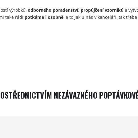
ostí výrobků,
odborného poradenství, propůjčení vzorníků
a vytv
mi také rádi
potkáme i osobně
, a to jak u nás v kanceláři, tak tře
ROSTŘEDNICTVÍM NEZÁVAZNÉHO POPTÁVKOV