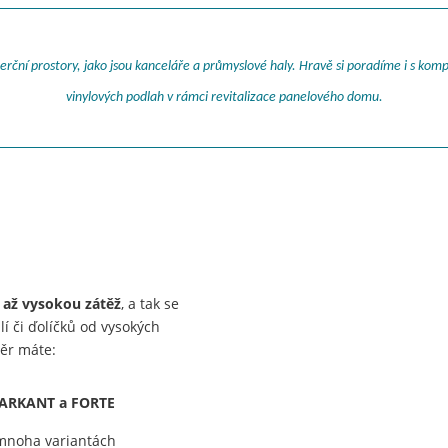
rční prostory, jako jsou kanceláře a průmyslové haly. Hravě si poradíme i s komp
vinylových podlah v rámci revitalizace panelového domu.
í až vysokou zátěž
, a tak se
í či ďolíčků od vysokých
běr máte:
ARKANT a FORTE
 mnoha variantách