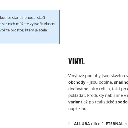
kud se stane nehoda, stačí
 si z nich můžete vytvořit vlastní
říte prostor, který je zcela
VINYL
Vinylové podlahy jsou skvělou
obchody
– jsou odolné,
snadno
dodáváme jak v rolích, tak i po 
pokládat. Produkty nabízíme 
variant
až po realistické
zpodo
například:
ALLURA
dílce či
ETERNAL
r