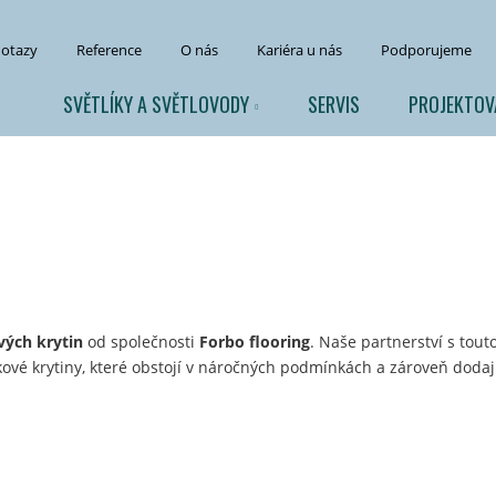
dotazy
Reference
O nás
Kariéra u nás
Podporujeme
SVĚTLÍKY A SVĚTLOVODY
SERVIS
PROJEKTOV
vých krytin
od společnosti
Forbo flooring
. Naše partnerství s tou
ové krytiny, které obstojí v náročných podmínkách a zároveň doda