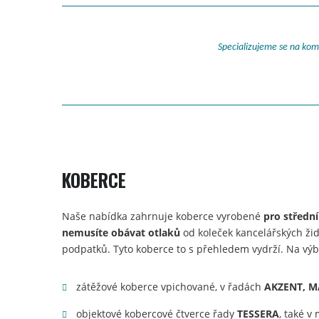
Specializujeme se na kome
KOBERCE
Naše nabídka zahrnuje koberce vyrobené
pro středn
nemusíte obávat otlaků
od koleček kancelářských židl
podpatků. Tyto koberce to s přehledem vydrží. Na vý
zátěžové koberce vpichované, v řadách
AKZENT, M
objektové kobercové čtverce řady
TESSERA
, také v