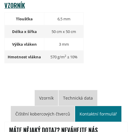
VZORNÍK
Tloušťka
6,5 mm
Délka x šířka
50 cm x 50 cm
Výška vláken
3 mm
2
Hmotnost vlákna
570 g/m
± 10%
Vzorník
Technická data
Čištění kobercových čtverců
Kontaktní formulář
TECHNICKÝ LIST
PŘÍRUČKA ÚDRŽBY PODLAHY
MÁTE NĚJAKÝ DOTAZ? NEVÁHEJTE NÁS