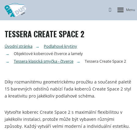
Otevřít n
Vyhledávání
TESSERA CREATE SPACE 2
Úvodní stránka
Podlahové krytiny
Objektové kobercové čtverce a lamely
Tessera klasická smyčka - čtverce
Tessera Create Space 2
Díky rozmanitému geometrickému proužku a současné paletě
15 barevných odstínů nabízí řada koberců Create Space 2 styl
a kreativitu pro jakékoliv podlahové schéma.
Vytvořte koberec Create Space 2 s maximální flexibilitou v
jakékoliv instalaci, protože může být vybaven různými
způsoby. Každý vytváří velmi moderní a individuální estetiku.