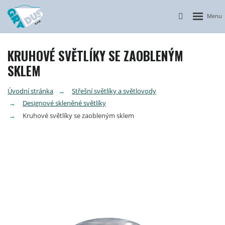
Otevřít n
Vyhledávání
KRUHOVÉ SVĚTLÍKY SE ZAOBLENÝM
SKLEM
Úvodní stránka
Střešní světlíky a světlovody
Designové skleněné světlíky
Kruhové světlíky se zaobleným sklem