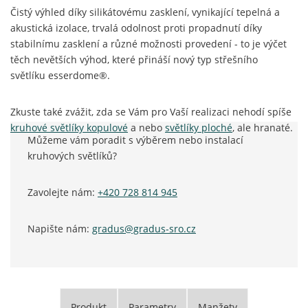
Čistý výhled díky silikátovému zasklení, vynikající tepelná a
akustická izolace, trvalá odolnost proti propadnutí díky
stabilnímu zasklení a různé možnosti provedení - to je výčet
těch nevětších výhod, které přináší nový typ střešního
světlíku esserdome®.
Zkuste také zvážit, zda se Vám pro Vaší realizaci nehodí spíše
kruhové světlíky kopulové
a nebo
světlíky ploché
, ale hranaté.
Můžeme vám poradit s výběrem nebo instalací
kruhových světlíků?
Zavolejte nám:
+420 728 814 945
Napište nám:
gradus@gradus-sro.cz
Produkt
Parametry
Manžety